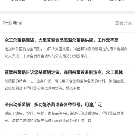
行业新闻
查看分类
众工杀菌锅简述，大型真空食品高温杀菌锅供应，工作效率高
电加热杀菌锅为圆筒形，由四个支座支着，锅盖和锅身的销紧是利用自销楔合
块来完成，十对自销楔合块均匀分布而又分别固定在...
蒸煮杀菌锅告诉您杀菌锅定做，商用杀菌设备制造商，众工机械
杀菌锅的特点： 1、应用广泛，可以用于食品和各种各类的材料。例如pp瓶、
铝箔袋的透明塑料袋和高温蒸煮袋等。锅盖有橡...
全自动杀菌锅：多功能杀菌设备各种型号，用途广泛
适应于罐头、饮料、牛奶、卤制品等马口铁罐和玻璃罐罐头、塑料袋或耐蒸
煮、沸软包装物的实罐产品进行高温杀菌处理工作，以...